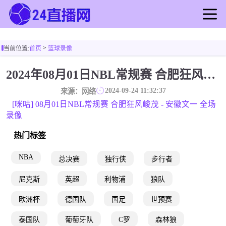
首页
>
当前位置:
首页
篮球录像
足球直播
篮球直播
2024年08月01日NBL常规赛 合肥狂风峻茂VS安徽文一 全场录像
足球录像
2024-09-24 11:32:37
来源：网络
篮球录像
[咪咕] 08月01日NBL常规赛 合肥狂风峻茂 - 安徽文一 全场
足球新闻
录像
篮球新闻
热门标签
NBA
总决赛
独行侠
步行者
尼克斯
英超
利物浦
狼队
欧洲杯
德国队
国足
世预赛
泰国队
葡萄牙队
C罗
森林狼