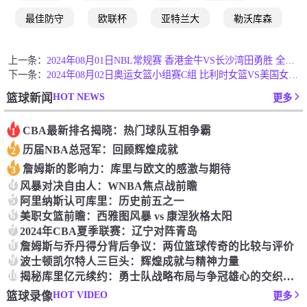
最佳防守
欧联杯
亚特兰大
勒沃库森
上一条：
2024年08月01日NBL常规赛 香港金牛VS长沙湾田勇胜 全场录像
下一条：
2024年08月02日奥运女篮小组赛C组 比利时女篮VS美国女篮 全场录像
HOT NEWS
篮球新闻
更多
CBA最新排名揭晓：热门球队互相争霸
1
历届NBA总冠军：回顾辉煌成就
2
詹姆斯的影响力：库里与欧文的感激与期待
3
4
‌风暴对决自由人：‌WNBA焦点战前瞻‌
5
‌阿里纳斯认可库里：‌历史前五之一
6
美职女篮前瞻：‌西雅图风暴 vs 康涅狄格太阳
7
2024年CBA夏季联赛：辽宁对阵青岛
8
詹姆斯与乔丹得分背后争议：两位篮球传奇的比较与评价
9
波士顿凯尔特人三巨头：辉煌成就与精神力量
10
揭秘库里亿元续约：勇士队战略布局与争冠雄心的交织之谜
HOT VIDEO
篮球录像
更多