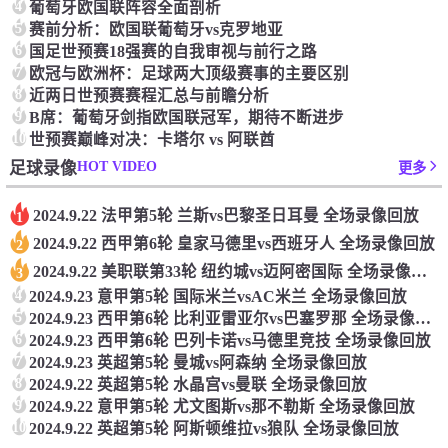
4
葡萄牙欧国联阵容全面剖析
5
赛前分析：欧国联葡萄牙vs克罗地亚
6
国足世预赛18强赛的自我审视与前行之路
7
欧冠与欧洲杯：足球两大顶级赛事的主要区别
8
近两日世预赛赛程汇总与前瞻分析‌
9
‌B席：‌葡萄牙剑指欧国联冠军，‌期待不断进步‌
10
世预赛巅峰对决：卡塔尔 vs 阿联酋
HOT VIDEO
足球录像
更多
2024.9.22 法甲第5轮 兰斯vs巴黎圣日耳曼 全场录像回放
1
2024.9.22 西甲第6轮 皇家马德里vs西班牙人 全场录像回放
2
2024.9.22 美职联第33轮 纽约城vs迈阿密国际 全场录像回放
3
4
2024.9.23 意甲第5轮 国际米兰vsAC米兰 全场录像回放
5
2024.9.23 西甲第6轮 比利亚雷亚尔vs巴塞罗那 全场录像回放
6
2024.9.23 西甲第6轮 巴列卡诺vs马德里竞技 全场录像回放
7
2024.9.23 英超第5轮 曼城vs阿森纳 全场录像回放
8
2024.9.22 英超第5轮 水晶宫vs曼联 全场录像回放
9
2024.9.22 意甲第5轮 尤文图斯vs那不勒斯 全场录像回放
10
2024.9.22 英超第5轮 阿斯顿维拉vs狼队 全场录像回放