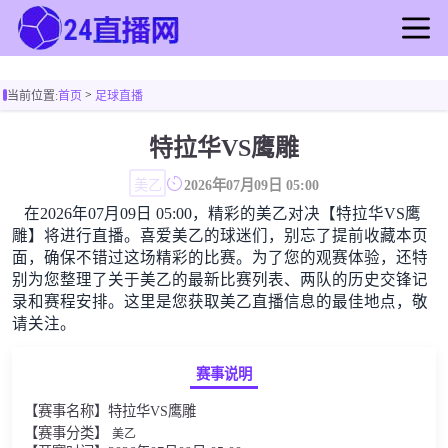
首页
>
当前位置:
首页
足球直播
足球直播
篮球直播
特拉华VS鹰雕
足球录像
美乙
2026年07月09日 05:00
篮球录像
在2026年07月09日 05:00，精彩的美乙对决【特拉华VS鹰
足球新闻
雕】将进行直播。喜爱美乙的球迷们，别忘了提前收藏本页
篮球新闻
面，确保不错过这场精彩的比赛。为了您的观赛体验，还特
别为您整理了关于美乙的最新比赛列表、两队的历史交锋记
录和赛程安排。这里是您获取美乙直播信息的最佳地点，敬
请关注。
赛事说明
【赛事名称】特拉华VS鹰雕
【赛事分类】
美乙