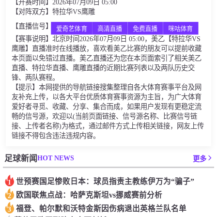
【开赛时间】2026年07月09日 05:00
【对阵双方】特拉华VS鹰雕
【直播信号】
爱奇艺体育
高清直播
免费直播
咪咕体育
【赛事说明】北京时间2026年07月09日 05:00，美乙【特拉华VS
鹰雕】直播准时在线播放，喜欢看美乙比赛的朋友可以提前收藏
本页面以免错过直播。美乙直播还为您在本页面索引了相关美乙
直播、特拉华直播、鹰雕直播的近期比赛列表以及两队历史交
锋、两队赛程。
【提示】本网提供的导航链接搜集整理自各大体育赛事平台及网
友补充上传，以各大平台优质体育赛事资源为主旨，为广大体育
爱好者寻觅、收藏、分享、集合而成，如果用户发现有更稳定流
畅的信号源，欢迎以(当前页面链接、信号源名称、比赛信号链
接、上传者名称)为格式，通过邮件方式上传相关链接，网友上传
链接不得包含违法违规内容。
HOT NEWS
足球新闻
更多
世预赛国足惨败日本：球员指责主教练伊万为“骗子”
1
欧国联焦点战：哈萨克斯坦vs挪威赛前分析
2
福登、帕尔默和沃特金斯因伤病退出英格兰队名单
3