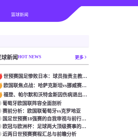
篮球新闻
足球新闻
HOT NEWS
更多
世预赛国足惨败日本：球员指责主教练伊万为“骗子”
欧国联焦点战：哈萨克斯坦vs挪威赛前分析
福登、帕尔默和沃特金斯因伤病退出英格兰队名单
葡萄牙欧国联阵容全面剖析
赛前分析：欧国联葡萄牙vs克罗地亚
国足世预赛18强赛的自我审视与前行之路
欧冠与欧洲杯：足球两大顶级赛事的主要区别
近两日世预赛赛程汇总与前瞻分析‌