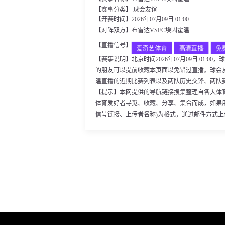
【赛事分类】
球会友谊
【开赛时间】2026年07月09日 01:00
【对阵双方】布雷达VSFC埃因霍温
【直播信号】
爱奇艺体育
高清直播
免
【赛事说明】北京时间2026年07月09日 01:
的朋友可以提前收藏本页面以免错过直播。球会
温直播的近期比赛列表以及两队历史交锋、两队
【提示】本网提供的导航链接搜集整理自各大体
体育爱好者寻觅、收藏、分享、集合而成，如果
信号链接、上传者名称)为格式，通过邮件方式