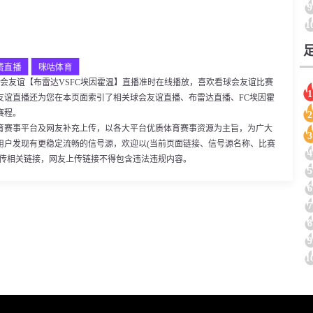
9
1
费直播
咪咕体育
00，球会友谊【布雷达VSFC埃因霍温】直播准时在线播放，喜欢看球会友谊比赛
1
友谊直播还为您在本页面索引了相关球会友谊直播、布雷达直播、FC埃因霍
赛程。
2
育赛事平台及网友补充上传，以各大平台优质体育赛事资源为主旨，为广大
3
用户发现有更稳定流畅的信号源，欢迎以(当前页面链接、信号源名称、比赛
4
上传相关链接，网友上传链接不得包含违法违规内容。
5
6
7
8
9
1