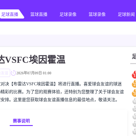
足球直播
篮球直播
足球录像
篮球录像
足球新闻
达VSFC埃因霍温
会友谊
2026年07月09日 01:00
1
的球会友谊对决【布雷达VSFC埃因霍温】将进行直播。喜爱球会友谊的球迷
2
场精彩的比赛。为了您的观赛体验，还特别为您整理了关于球会友谊
3
程安排。这里是您获取球会友谊直播信息的最佳地点，敬请关注。
4
5
6
赛事说明
7
8