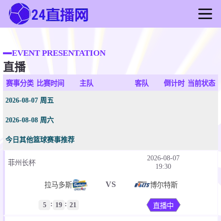
首页
足球直播
EVENT PRESENTATION
直播
篮球直播
足球录像
赛事分类
比赛时间
主队
客队
倒计时
当前状态
篮球录像
2026-08-07 周五
足球新闻
2026-08-08 周六
篮球新闻
今日其他篮球赛事推荐
2026-08-07
菲州长杯
19:30
VS
拉马多斯
博尔特斯
:
:
5
19
21
直播中