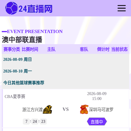
首页
足球直播
EVENT PRESENTATION
澳中部联直播
篮球直播
足球录像
赛事分类
比赛时间
主队
客队
倒计时
当前状态
篮球录像
2026-08-09 周日
足球新闻
2026-08-10 周一
篮球新闻
今日其他篮球赛事推荐
2026-08-09
CBA夏季赛
15:00
VS
浙江方兴渡
深圳马可波罗
:
:
7
24
23
直播中