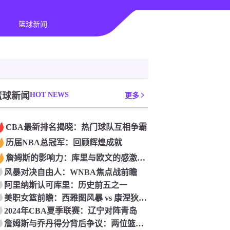
篮球新闻
篮球新闻
HOT NEWS
更多
CBA最新排名揭晓：热门球队互相争霸
历届NBA总冠军：回顾辉煌成就
詹姆斯的影响力：库里与欧文的感激与期待
‌风暴对决自由人：‌WNBA焦点战前瞻‌
‌阿里纳斯认可库里：‌历史前五之一
美职女篮前瞻：‌西雅图风暴 vs 康涅狄格太阳
2024年CBA夏季联赛：辽宁对阵青岛
詹姆斯与乔丹得分背后争议：两位篮球传奇的比较与评价