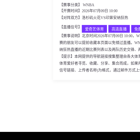
【赛事分类】
WNBA
【开赛时间】2026年07月09日 10:00
【对阵双方】洛杉矶火花VS印第安纳狂热
【直播信号】
爱奇艺体育
高清直播
免
【赛事说明】北京时间2026年07月09日 10:
赛的朋友可以提前收藏本页面以免错过直播。WN
纳狂热直播的近期比赛列表以及两队历史交锋、
【提示】本网提供的导航链接搜集整理自各大体
体育爱好者寻觅、收藏、分享、集合而成，如果
信号链接、上传者名称)为格式，通过邮件方式