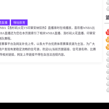
9
1
费直播
咪咕体育
00，WNBA【洛杉矶火花VS印第安纳狂热】直播准时在线播放，喜欢看WNBA比
1
BA直播还为您在本页面索引了相关WNBA直播、洛杉矶火花直播、印第安
两队赛程。
2
育赛事平台及网友补充上传，以各大平台优质体育赛事资源为主旨，为广大
3
用户发现有更稳定流畅的信号源，欢迎以(当前页面链接、信号源名称、比赛
4
上传相关链接，网友上传链接不得包含违法违规内容。
5
6
7
8
9
1