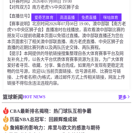
【开赛时间】2026年07月08日 19:00
【对阵双方】南方老虎VS中央区狮子会
【直播信号】
爱奇艺体育
高清直播
免费直播
咪咕体育
【赛事说明】北京时间2026年07月08日 19:00，澳中部联【南方老
虎VS中央区狮子会】直播准时在线播放，喜欢看澳中部联比赛的
朋友可以提前收藏本页面以免错过直播。澳中部联直播还为您在
本页面索引了相关澳中部联直播、南方老虎直播、中央区狮子会
直播的近期比赛列表以及两队历史交锋、两队赛程。
【提示】本网提供的导航链接搜集整理自各大体育赛事平台及网
友补充上传，以各大平台优质体育赛事资源为主旨，为广大体育
爱好者寻觅、收藏、分享、集合而成，如果用户发现有更稳定流
畅的信号源，欢迎以(当前页面链接、信号源名称、比赛信号链
接、上传者名称)为格式，通过邮件方式上传相关链接，网友上传
链接不得包含违法违规内容。
HOT NEWS
篮球新闻
更多
CBA最新排名揭晓：热门球队互相争霸
1
历届NBA总冠军：回顾辉煌成就
2
詹姆斯的影响力：库里与欧文的感激与期待
3