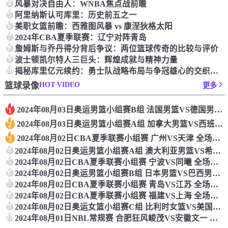
4
‌风暴对决自由人：‌WNBA焦点战前瞻‌
5
‌阿里纳斯认可库里：‌历史前五之一
6
美职女篮前瞻：‌西雅图风暴 vs 康涅狄格太阳
7
2024年CBA夏季联赛：辽宁对阵青岛
8
詹姆斯与乔丹得分背后争议：两位篮球传奇的比较与评价
9
波士顿凯尔特人三巨头：辉煌成就与精神力量
10
揭秘库里亿元续约：勇士队战略布局与争冠雄心的交织之谜
HOT VIDEO
篮球录像
更多
2024年08月03日奥运男篮小组赛B组 法国男篮VS德国男篮 全场录像
1
2024年08月03日奥运男篮小组赛A组 加拿大男篮VS西班牙男篮 全场录像
2
2024年08月02日CBA夏季联赛小组赛 广州VS天津 全场录像
3
4
2024年08月02日奥运男篮小组赛A组 澳大利亚男篮VS希腊男篮 全场录像
5
2024年08月02日CBA夏季联赛小组赛 宁波VS同曦 全场录像
6
2024年08月02日奥运男篮小组赛B组 日本男篮VS巴西男篮 全场录像
7
2024年08月02日CBA夏季联赛小组赛 青岛VS江苏 全场录像
8
2024年08月02日CBA夏季联赛小组赛 福建VS上海 全场录像
9
2024年08月02日奥运女篮小组赛C组 比利时女篮VS美国女篮 全场录像
10
2024年08月01日NBL常规赛 合肥狂风峻茂VS安徽文一 全场录像